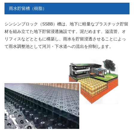
雨水貯留槽（樹脂）
シンシンブロック（SSBB）槽は、地下に軽量なプラスチック貯留
材を組み立てた地下貯留浸透施設です。泥だめます、溢流管、オ
リフィスなどとともに構築し、雨水を貯留浸透させることによっ
て雨水調整池として河川・下水道への流出を抑制します。