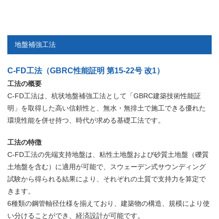
地盤補強工法
C-FD工法（GBRC性能証明 第15-22号 改1）
工法の概要
C-FD工法は、杭状地盤補強工法として「GBRC建築技術性能証
明」を取得した高い信頼性と、無水・無排土で施工できる優れた
環境性能を併せ持つ、時代が求める基礎工法です。
工法の特徴
C-FD工法の先端支持地盤は、粘性土地盤および砂質土地盤（礫質
土地盤を含む）に適用が可能で、スウェーデン式サウンディング
試験から得られる結果により、それぞれの土質で支持力を算定で
きます。
6種類の鋼管軸径仕様を揃えており、建築物の構造、規模により使
い分けることができ、経済設計が可能です。