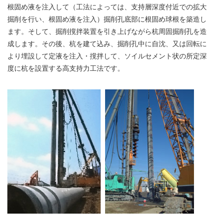
根固め液を注入して（工法によっては、支持層深度付近での拡大
掘削を行い、根固め液を注入）掘削孔底部に根固め球根を築造し
ます。そして、掘削撹拌装置を引き上げながら杭周固掘削孔を造
成します。その後、杭を建て込み、掘削孔中に自沈、又は回転に
より埋設して定液を注入・撹拌して、ソイルセメント状の所定深
度に杭を設置する高支持力工法です。